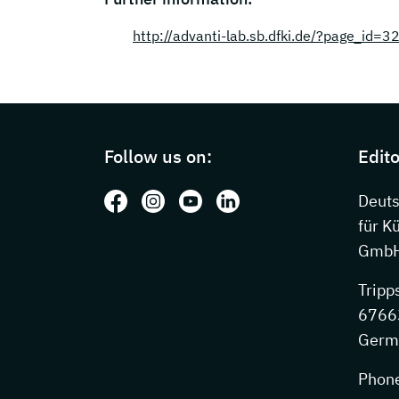
http://advanti-lab.sb.dfki.de/?page_id=3
Page footer with additional information
Follow us on:
Edito
Follow us on: Facebook
Follow us on: Instagram
Follow us on: Youtube
Follow us on: LinkedIn
Deut
für K
GmbH
Tripp
67663
Germ
Phon