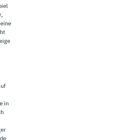
iel
r,
 eine
ht
eige
auf
e in
ch
ger
ede