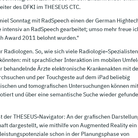
tleiter des DFKI im THESEUS CTC.
niel Sonntag mit RadSpeech einen der German Hightec
e intensiv an RadSpeech gearbeitet; umso mehr freue ic
ch Award 2011 belohnt wurden."
r Radiologen. So, wie sich viele Radiologie-Spezialisten
n könnten: mit sprachlicher Interaktion im mobilen Umfel
r behandelnde Ärzte elektronische Krankenakten mit d
rchsuchen und per Touchgeste auf dem iPad beliebig
logischen und tomografischen Untersuchungen können mit
notiert und über eine semantische Suche wieder gefund
ist der THESEUS-Navigator: An der grafischen Darstellun
aft dargestellt, wie mithilfe von Augmented Reality ein
leistungspotenziale schon in der Planungsphase von