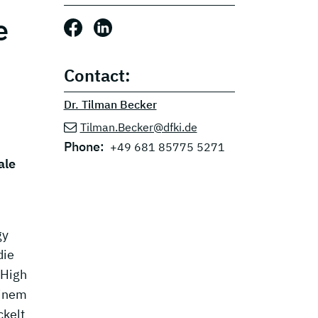
e
Share this post: Facebook
Share this post: LinkedIn
Contact:
Dr. Tilman Becker
Tilman.Becker@dfki.de
Phone:
+49 681 85775 5271
ale
gy
die
 High
einem
ckelt