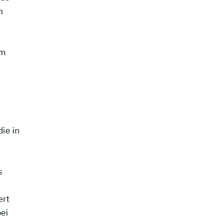
h
om
ie in
s
ert
bei