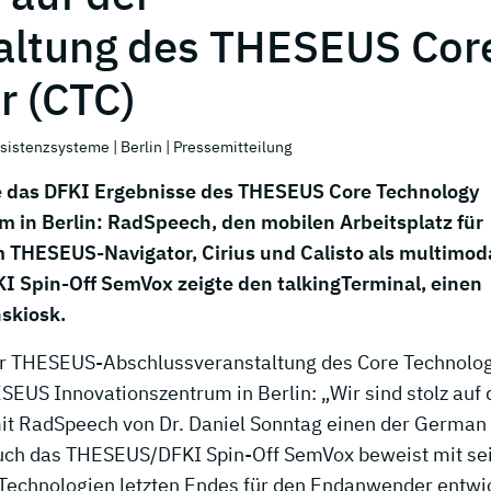
altung des THESEUS Cor
r (CTC)
ssistenzsysteme
| Berlin
| Pressemitteilung
e das DFKI Ergebnisse des THESEUS Core Technology
 in Berlin: RadSpeech, den mobilen Arbeitsplatz für
 THESEUS-Navigator, Cirius und Calisto als multimod
 Spin-Off SemVox zeigte den talkingTerminal, einen
skiosk.
er THESEUS-Abschlussveranstaltung des Core Technolo
EUS Innovationszentrum in Berlin: „Wir sind stolz auf 
mit RadSpeech von Dr. Daniel Sonntag einen der German
uch das THESEUS/DFKI Spin-Off SemVox beweist mit s
Technologien letzten Endes für den Endanwender entwi