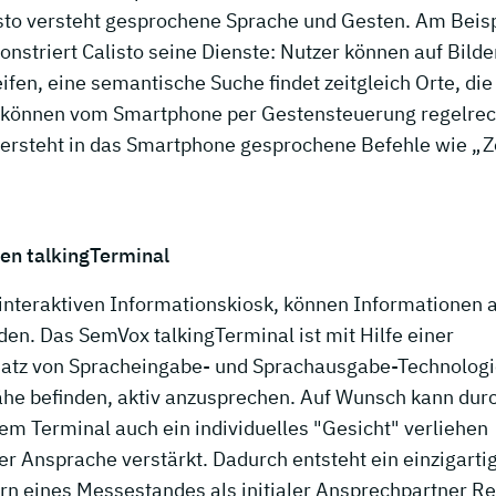
to versteht gesprochene Sprache und Gesten. Am Beisp
striert Calisto seine Dienste: Nutzer können auf Bilde
fen, eine semantische Suche findet zeitgleich Orte, die
s können vom Smartphone per Gestensteuerung regelrec
versteht in das Smartphone gesprochene Befehle wie „Z
en talkingTerminal
nteraktiven Informationskiosk, können Informationen 
den. Das SemVox talkingTerminal ist mit Hilfe einer
tz von Spracheingabe- und Sprachausgabe-Technologi
Nähe befinden, aktiv anzusprechen. Auf Wunsch kann dur
dem Terminal auch ein individuelles "Gesicht" verliehen
er Ansprache verstärkt. Dadurch entsteht ein einzigarti
ern eines Messestandes als initialer Ansprechpartner R