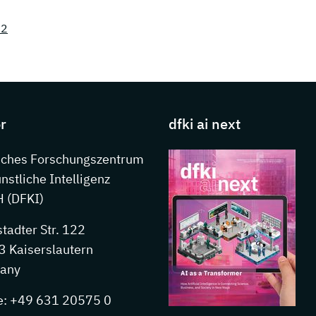
22
s about DFKI
r
dfki ai next
sches Forschungszentrum
ünstliche Intelligenz
 (DFKI)
stadter Str. 122
 Kaiserslautern
any
e: +49 631 20575 0