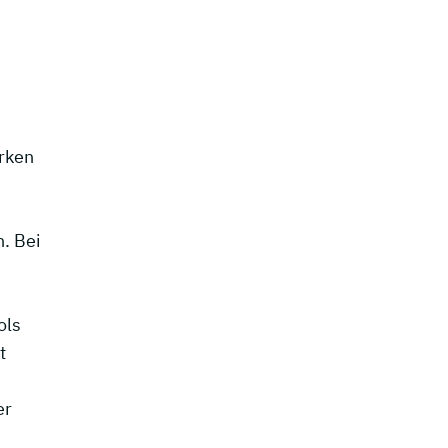
rken
. Bei
ols
t
er