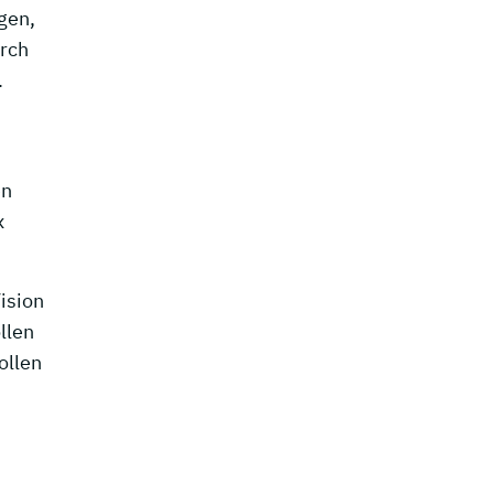
gen,
rch
.
en
x
ision
llen
ollen