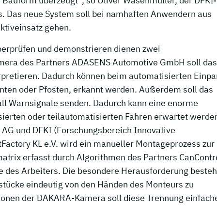
 Bauform überzeugt“, so Oliver Wasenmüller, der DFKI-
kts. Das neue System soll bei namhaften Anwendern aus
ktiveinsatz gehen.
erprüfen und demonstrieren dienen zwei
mera des Partners ADASENS Automotive GmbH soll das
rpretieren. Dadurch können beim automatisierten Einpa
anten oder Pfosten, erkannt werden. Außerdem soll das
ll Warnsignale senden. Dadurch kann eine enorme
sierten oder teilautomatisierten Fahren erwartet werden
AG und DFKI (Forschungsbereich Innovative
Factory KL e.V. wird ein manueller Montageprozess zur
matrix erfasst durch Algorithmen des Partners CanContr
 des Arbeiters. Die besondere Herausforderung besteh
stücke eindeutig von den Händen des Monteurs zu
tionen der DAKARA-Kamera soll diese Trennung einfach