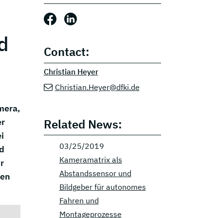
Share this post: Facebook
Share this post: LinkedIn
d
Contact:
Christian Heyer
Christian.Heyer@dfki.de
mera,
Related News:
er
i
03/25/2019
d
Kameramatrix als
r
Abstandssensor und
ten
Bildgeber für autonomes
Fahren und
Montageprozesse