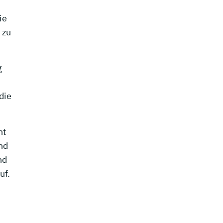
ie
 zu
g
die
ht
nd
nd
uf.