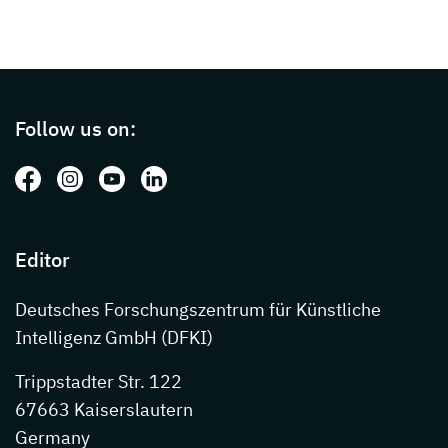
Page footer with additional informations ab
Follow us on:
Follow us on: Facebook
Follow us on: Instagram
Follow us on: Youtube
Follow us on: LinkedIn
Editor
Deutsches Forschungszentrum für Künstliche
Intelligenz GmbH (DFKI)
Trippstadter Str. 122
67663 Kaiserslautern
Germany