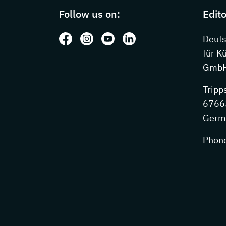
Follow us on:
Edito
Follow us on: Facebook
Follow us on: Instagram
Follow us on: Youtube
Follow us on: LinkedIn
Deut
für K
GmbH
Tripp
67663
Germ
Phon