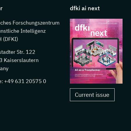
r
dfki ai next
sches Forschungszentrum
ünstliche Intelligenz
 (DFKI)
stadter Str. 122
 Kaiserslautern
any
e: +49 631 20575 0
Current issue