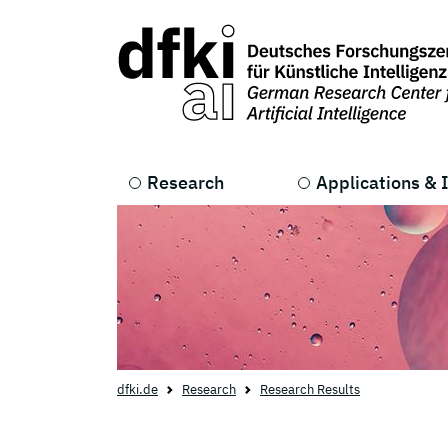
Skip to main content
Skip to main navigation
Research
Applications & 
dfki.de
Research
Research Results