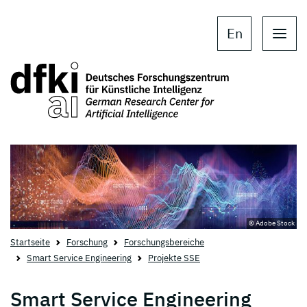
Skip to main content
Skip to main navigation
En
© Adobe Stock
Startseite
Forschung
Forschungsbereiche
Smart Service Engineering
Projekte SSE
Smart Service Engineering