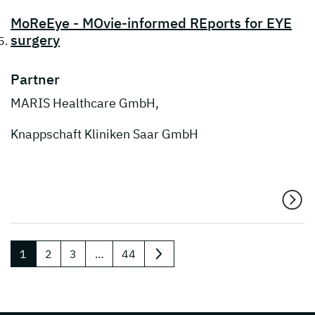
MoReEye - MOvie-informed REports for EYE
surgery
Partner
MARIS Healthcare GmbH,
Knappschaft Kliniken Saar GmbH
1
2
3
…
44
nächste