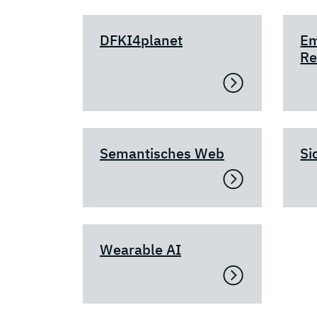
DFKI4planet
Em
Re
Semantisches Web
Si
Wearable AI