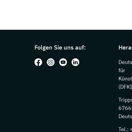
Page footer with additional information
Folgen Sie uns auf:
Hera
Folgen Sie uns auf: Facebook
Folgen Sie uns auf: Instagram
Folgen Sie uns auf: Youtube
Folgen Sie uns auf: Li
Deut
für
Künst
(DFKI
Tripp
67663
Deuts
Tel.: