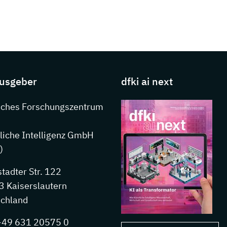
s about DFKI
usgeber
dfki ai next
nkedIn
sches Forschungszentrum
liche Intelligenz GmbH
)
stadter Str. 122
 Kaiserslautern
chland
 +49 631 20575 0