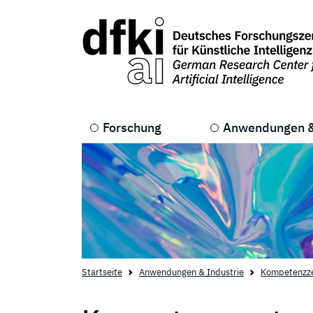
Skip to main content
Skip to main navigation
Forschung
Anwendungen &
Startseite
Anwendungen & Industrie
Kompetenzz