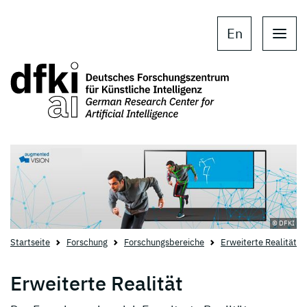
Skip to main content
Skip to main navigation
En
© DFKI
Startseite
Forschung
Forschungsbereiche
Erweiterte Realität
Erweiterte Realität