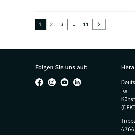
1
2
3
…
11
nächste
Page footer with additional information
Folgen Sie uns auf:
Hera
Folgen Sie uns auf: Facebook
Folgen Sie uns auf: Instagram
Folgen Sie uns auf: Youtube
Folgen Sie uns auf: Li
Deut
für
Künst
(DFKI
Tripp
67663