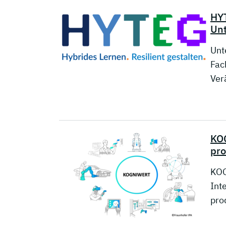
HYT
Un
Unt
Fac
Ver
KOG
pro
KOG
Int
pro