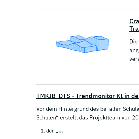
Cra
Tr
Die
ang
ver
TMKIB_DTS - Trendmonitor KI in der
Vor dem Hintergrund des bei allen Schu
Schulen“ erstellt das Projektteam von 2
…
den „