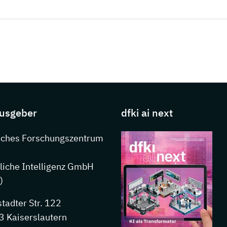
s about DFKI
usgeber
dfki ai next
nkedIn
sches Forschungszentrum
liche Intelligenz GmbH
)
stadter Str. 122
 Kaiserslautern