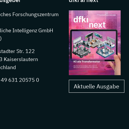
nkedIn
sches Forschungszentrum
liche Intelligenz GmbH
)
stadter Str. 122
 Kaiserslautern
chland
 +49 631 20575 0
Aktuelle Ausgabe