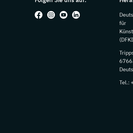
Folgen Sie uns auf: Facebook
Folgen Sie uns auf: Instagram
Folgen Sie uns auf: Youtube
Folgen Sie uns auf: Li
Deut
für
Künst
(DFKI
Tripp
67663
Deuts
Tel.: