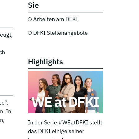
Sie
Arbeiten am DFKI
DFKI Stellenangebote
zeugt,
ch
Highlights
ce“.
n. In
n,
In der Serie
#WEatDFKI
stellt
das DFKI einige seiner