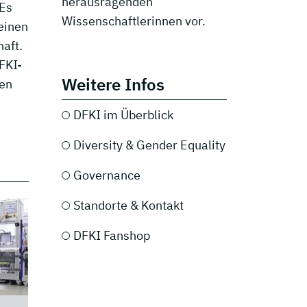
herausragenden
 Es
Wissenschaftlerinnen vor.
seinen
aft.
FKI-
Weitere Infos
zen
DFKI im Überblick
Diversity & Gender Equality
Governance
Standorte & Kontakt
DFKI Fanshop