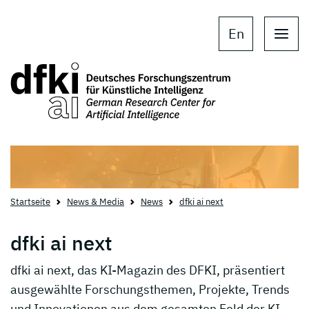
Skip to main content
Skip to main navigation
En
Startseite
News & Media
News
dfki ai next
dfki ai next
dfki ai next, das KI-Magazin des DFKI, präsentiert
ausgewählte Forschungsthemen, Projekte, Trends
und Innovationen aus dem gesamten Feld der KI.