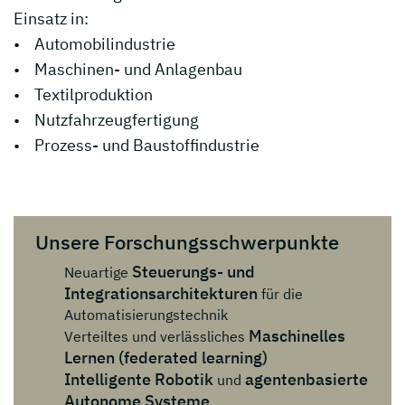
Einsatz in:
• Automobilindustrie
• Maschinen- und Anlagenbau
• Textilproduktion
• Nutzfahrzeugfertigung
• Prozess- und Baustoffindustrie
Unsere Forschungsschwerpunkte
Steuerungs- und
Neuartige
Integrationsarchitekturen
für die
Automatisierungstechnik
Maschinelles
Verteiltes und verlässliches
Lernen (federated learning)
Intelligente Robotik
agentenbasierte
und
Autonome Systeme