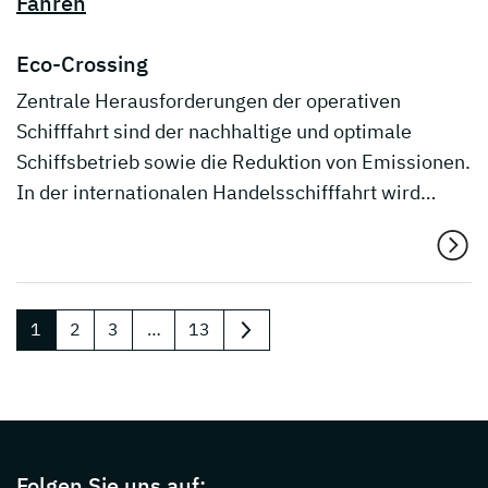
Fähren
Eco-Crossing
Zentrale Herausforderungen der operativen
Schifffahrt sind der nachhaltige und optimale
Schiffsbetrieb sowie die Reduktion von Emissionen.
In der internationalen Handelsschifffahrt wird…
1
2
3
…
13
nächste
Page footer with additional informations ab
Folgen Sie uns auf: