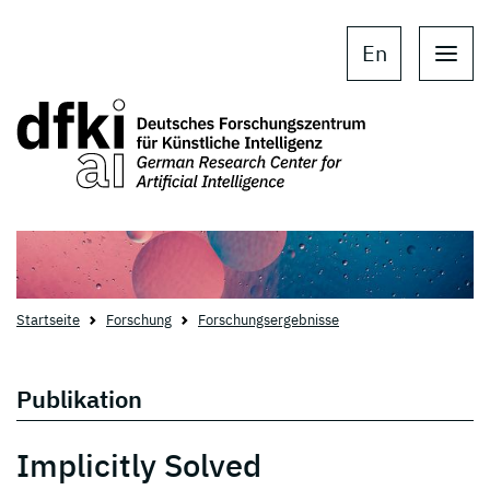
Skip to main content
Skip to main navigation
En
Startseite
Forschung
Forschungsergebnisse
Publikation
Implicitly Solved