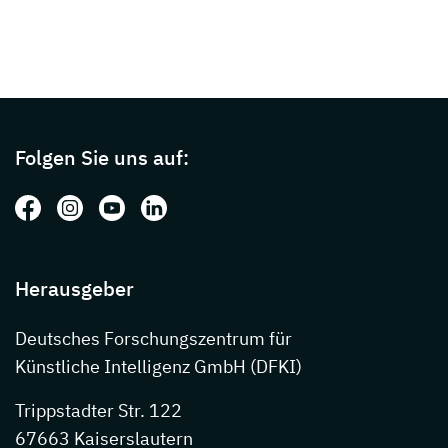
Page footer with additional informations ab
Folgen Sie uns auf:
Folgen Sie uns auf: Facebook
Folgen Sie uns auf: Instagram
Folgen Sie uns auf: Youtube
Folgen Sie uns auf: LinkedIn
Herausgeber
Deutsches Forschungszentrum für
Künstliche Intelligenz GmbH (DFKI)
Trippstadter Str. 122
67663 Kaiserslautern