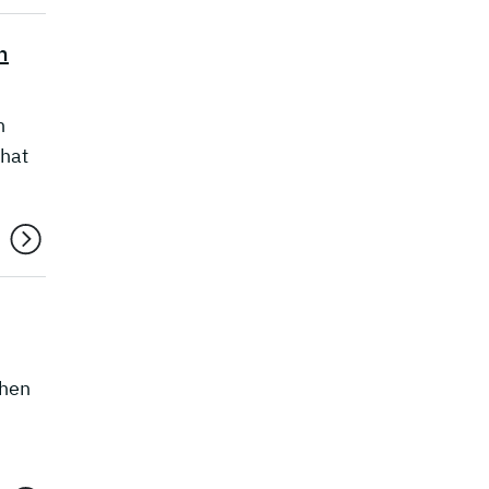
n
n
 hat
chen