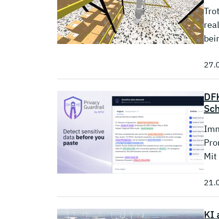
Tro
rea
bei
27.
DFK
Sch
Imm
Pro
Mit
21.
KI 