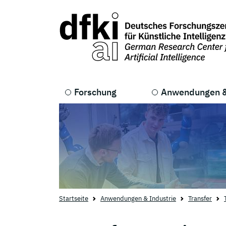
Skip to main content
Skip to main navigation
Forschung
Anwendungen &
Startseite
Anwendungen & Industrie
Transfer