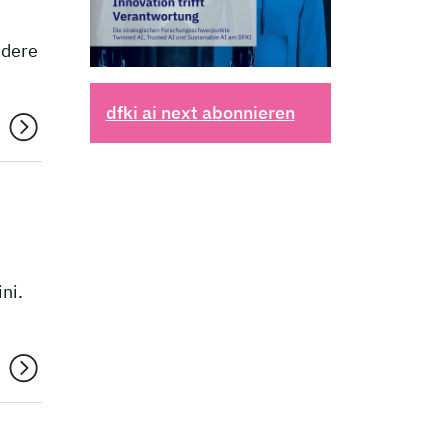
n
ndere
dfki ai next abonnieren
ni.