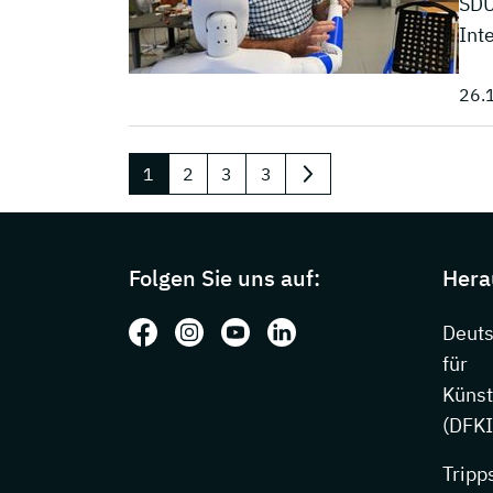
SDU
Int
26.
1
2
3
3
nächste
Page footer with additional information
Folgen Sie uns auf:
Hera
Folgen Sie uns auf: Facebook
Folgen Sie uns auf: Instagram
Folgen Sie uns auf: Youtube
Folgen Sie uns auf: Li
Deut
für
Künst
(DFKI
Tripp