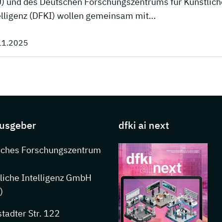
) und des Deutschen Forschungszentrums für Künstlich
elligenz (DFKI) wollen gemeinsam mit…
11.2025
s about DFKI
usgeber
dfki ai next
nkedIn
sches Forschungszentrum
liche Intelligenz GmbH
)
stadter Str. 122