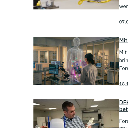
wer
07.
Mit
Mit
bri
For
18.
DFK
bet
For