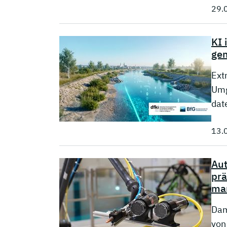
29.
KI 
ge
Ext
Umg
dat
13.
Au
prä
mar
Dam
von