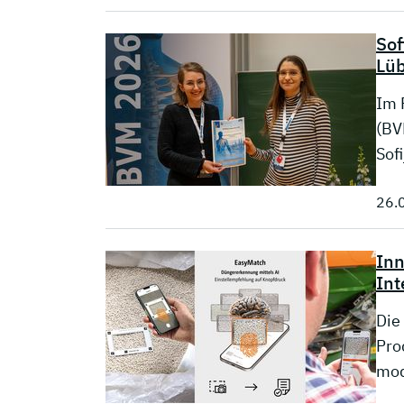
Sof
Lüb
Im 
(BV
Sof
26.
Inn
Int
Die
Pro
mod