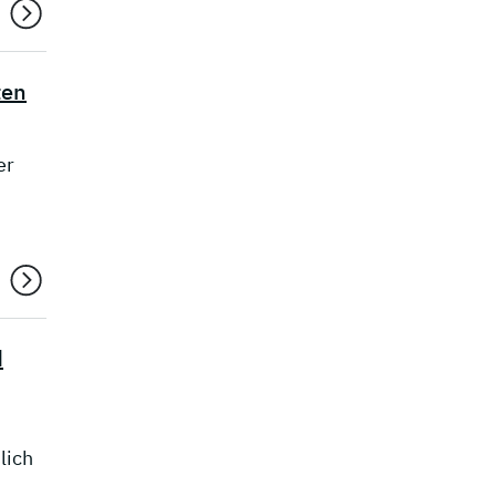
ten
er
d
lich