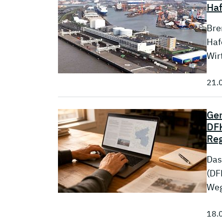
Haf
Bre
Haf
Wir
21.
Gem
DFK
Re
Das
(DF
Weg
18.