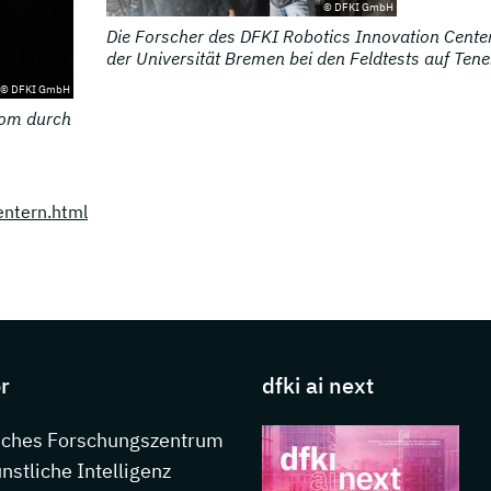
© DFKI GmbH
Die Forscher des DFKI Robotics Innovation Cente
der Universität Bremen bei den Feldtests auf Tener
© DFKI GmbH
nom durch
entern.html
s about DFKI
r
dfki ai next
sches Forschungszentrum
ünstliche Intelligenz