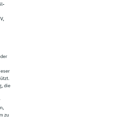
il-
V,
 der
ieser
ützt.
, die
r
n,
m zu