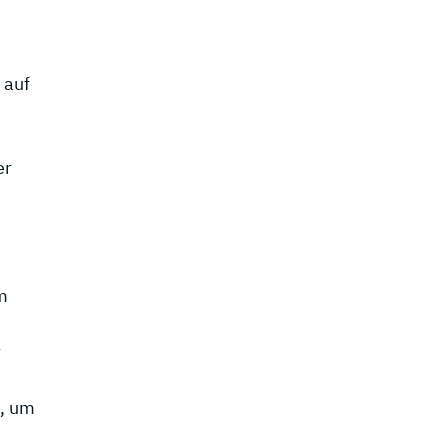
 auf
er
m
r
n, um