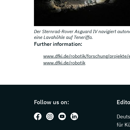
Der Sternrad-Rover Asguard IV navigiert auto
eine Lavahöhle auf Teneriffa.
Further information:
www.dfki.de/robotik/forschung/projekte/
www.dfki.de/robotik
Page footer with additional information
Follow us on:
Edito
Follow us on: Facebook
Follow us on: Instagram
Follow us on: Youtube
Follow us on: LinkedIn
Deut
für K