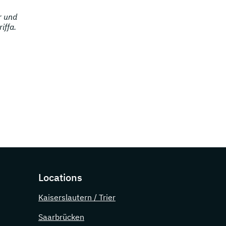
r und
iffa.
Locations
Kaiserslautern / Trier
Saarbrücken