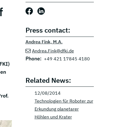
f
Share this post: Facebook
Share this post: LinkedIn
Press contact:
Andrea Fink, M.A.
Andrea.Fink@dfki.de
Phone:
+49 421 17845 4180
FKI)
men
Related News:
12/08/2014
rof.
Technologien für Roboter zur
Erkundung planetarer
Höhlen und Krater