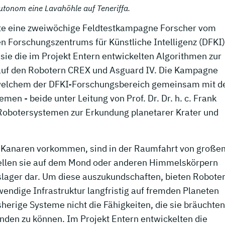
utonom eine Lavahöhle auf Teneriffa.
te eine zweiwöchige Feldtestkampagne Forscher vom
n Forschungszentrums für Künstliche Intelligenz (DFKI)
 sie die im Projekt Entern entwickelten Algorithmen zur
auf den Robotern CREX und Asguard IV. Die Kampagne
n welchem der DFKI-Forschungsbereich gemeinsam mit d
men - beide unter Leitung von Prof. Dr. Dr. h. c. Frank
 Robotersystemen zur Erkundung planetarer Krater und
en Kanaren vorkommen, sind in der Raumfahrt von große
stellen sie auf dem Mond oder anderen Himmelskörpern
islager dar. Um diese auszukundschaften, bieten Robote
endige Infrastruktur langfristig auf fremden Planeten
sherige Systeme nicht die Fähigkeiten, die sie bräuchte
en zu können. Im Projekt Entern entwickelten die