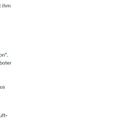
t ihm
on".
boter
aus
ft-