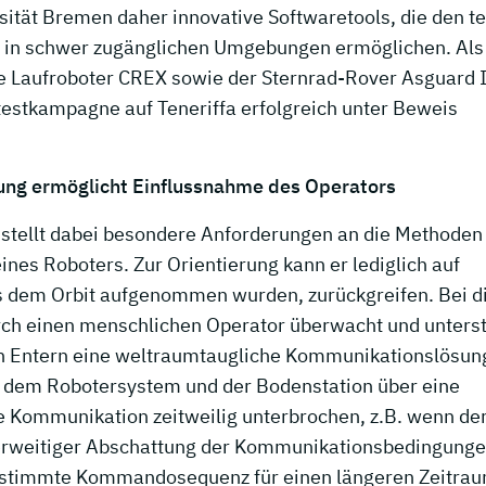
ität Bremen daher innovative Softwaretools, die den te
n in schwer zugänglichen Umgebungen ermöglichen. Als
e Laufroboter CREX sowie der Sternrad-Rover Asguard I
testkampagne auf Teneriffa erfolgreich unter Beweis
ng ermöglicht Einflussnahme des Operators
 stellt dabei besondere Anforderungen an die Methoden
ines Roboters. Zur Orientierung kann er lediglich auf
us dem Orbit aufgenommen wurden, zurückgreifen. Bei d
ch einen menschlichen Operator überwacht und unterst
in Entern eine weltraumtaugliche Kommunikationslösung
 dem Robotersystem und der Bodenstation über eine
ie Kommunikation zeitweilig unterbrochen, z.B. wenn de
nderweitiger Abschattung der Kommunikationsbedingunge
 bestimmte Kommandosequenz für einen längeren Zeitrau