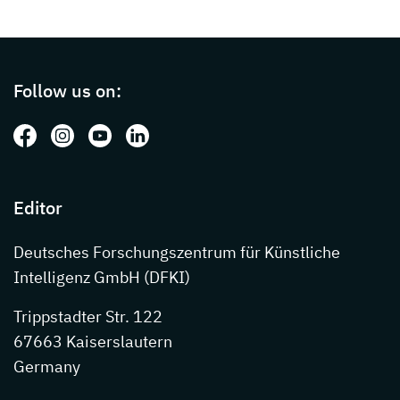
Page footer with additional informations ab
Follow us on:
Follow us on: Facebook
Follow us on: Instagram
Follow us on: Youtube
Follow us on: LinkedIn
Editor
Deutsches Forschungszentrum für Künstliche
Intelligenz GmbH (DFKI)
Trippstadter Str. 122
67663 Kaiserslautern
Germany