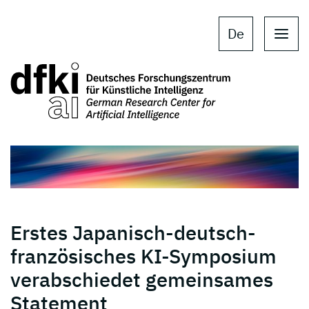
Skip to main content
Skip to main navigation
De
Erstes Japanisch-deutsch-
französisches KI-Symposium
verabschiedet gemeinsames
Statement