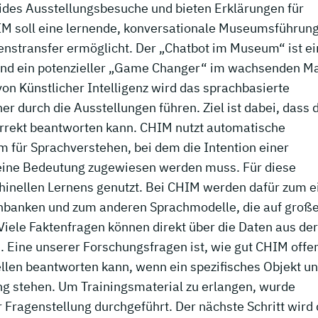
ides Ausstellungsbesuche und bieten Erklärungen für
IM soll eine lernende, konversationale Museumsführun
enstransfer ermöglicht. Der „Chatbot im Museum“ ist ei
und ein potenzieller „Game Changer“ im wachsenden Ma
on Künstlicher Intelligenz wird das sprachbasierte
 durch die Ausstellungen führen. Ziel ist dabei, dass 
orrekt beantworten kann. CHIM nutzt automatische
 für Sprachverstehen, bei dem die Intention einer
eine Bedeutung zugewiesen werden muss. Für diese
inellen Lernens genutzt. Bei CHIM werden dafür zum e
nbanken und zum anderen Sprachmodelle, die auf groß
Viele Faktenfragen können direkt über die Daten aus der
Eine unserer Forschungsfragen ist, wie gut CHIM offe
len beantworten kann, wenn ein spezifisches Objekt un
ung stehen. Um Trainingsmaterial zu erlangen, wurde
Fragenstellung durchgeführt. Der nächste Schritt wird 