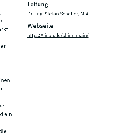
Leitung
g
Dr.-Ing. Stefan Schaffer, M.A.
n
Webseite
rkt
https://linon.de/chim_main/
der
inen
en
ne
d ein
die