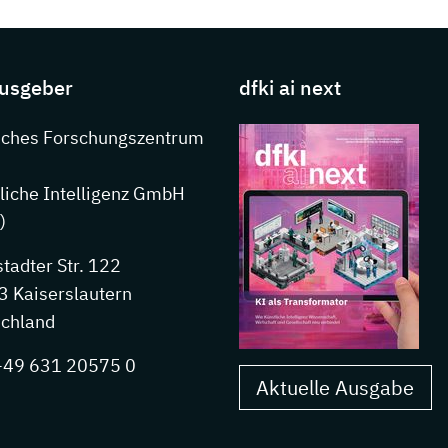
s about DFKI
usgeber
dfki ai next
nkedIn
sches Forschungszentrum
liche Intelligenz GmbH
)
stadter Str. 122
 Kaiserslautern
chland
 +49 631 20575 0
Aktuelle Ausgabe