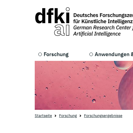
Skip to main content
Skip to main navigation
Forschung
Anwendungen &
Startseite
Forschung
Forschungsergebnisse