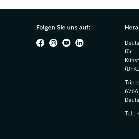
Page footer with additional information
Folgen Sie uns auf:
Hera
Folgen Sie uns auf: Facebook
Folgen Sie uns auf: Instagram
Folgen Sie uns auf: Youtube
Folgen Sie uns auf: Li
Deut
für
Künst
(DFKI
Tripp
67663
Deuts
Tel.: