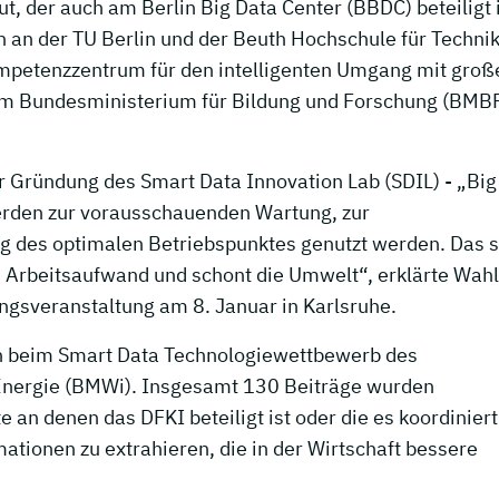
ut, der auch am Berlin Big Data Center (BBDC) beteiligt 
n an der TU Berlin und der Beuth Hochschule für Techni
petenzzentrum für den intelligenten Umgang mit groß
m Bundesministerium für Bildung und Forschung (BMB
 Gründung des Smart Data Innovation Lab (SDIL) - „Big
werden zur vorausschauenden Wartung, zur
ng des optimalen Betriebspunktes genutzt werden. Das s
d Arbeitsaufwand und schont die Umwelt“, erklärte Wahl
ungsveranstaltung am 8. Januar in Karlsruhe.
ch beim Smart Data Technologiewettbewerb des
Energie (BMWi). Insgesamt 130 Beiträge wurden
e an denen das DFKI beteiligt ist oder die es koordiniert
tionen zu extrahieren, die in der Wirtschaft bessere