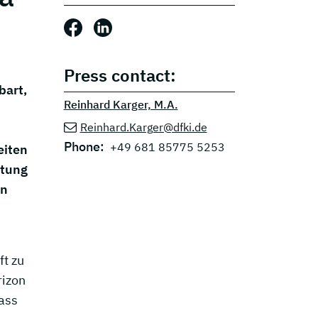
Share this post: Facebook
Share this post: LinkedIn
Press contact:
bart,
Reinhard Karger, M.A.
Reinhard.Karger@dfki.de
Phone:
+49 681 85775 5253
eiten
itung
en
ft zu
rizon
ass