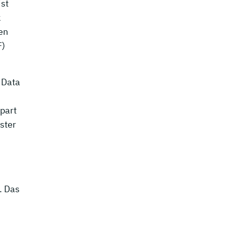
ist
k
en
F)
 Data
part
ster
. Das