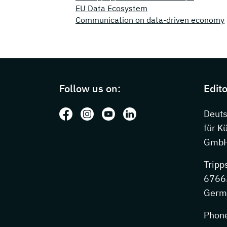
EU Data Ecosystem
Communication on data-driven economy
Page footer with additional information
Follow us on:
Edito
Follow us on: Facebook
Follow us on: Instagram
Follow us on: Youtube
Follow us on: LinkedIn
Deut
für K
GmbH
Tripp
67663
Germ
Phon