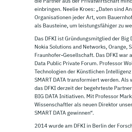
die Partner aus der Privatwirtschaft min
einbringen. Neelie Kroes: „Daten sind An
Organisationen jeder Art, vom Bauernhof 
als Bausteine, um leistungsfähiger zu w
Das DFKI ist Gründungsmitglied der Bi
Nokia Solutions and Networks, Orange, 
Fraunhofer-Gesellschaft. Das DFKI war ab
Data Public Private Forum. Professor Wol
Technologien der Künstlichen Intellige
SMART DATA transformiert werden. Als we
das DFKI derzeit der begehrteste Partner
BIG DATA Initiativen. Mit Professor Ma
Wissenschaftler als neuen Direktor uns
SMART DATA gewinnen“.
2014 wurde am DFKI in Berlin der Forsch