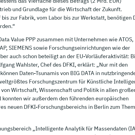
destens das Vierfache dieses Betrags (2 Mrd. EUR)
trieb und Grundlage für die Wirtschaft der Zukunft.
bis zur Fabrik, vom Labor bis zur Werkstatt, benötigen 
erden.“
g Data Value PPP zusammen mit Unternehmen wie ATOS,
SAP, SIEMENS sowie Forschungseinrichtungen wie der
er auch schon beteiligt an der EU-Vorläuferaktivität: B
fgang Wahlster, Chef des DFKI, erklärt: „Nur mit den
nz können Daten-Tsunamis von BIG DATA in nutzbringend
ltgrößtes Forschungszentrum für Künstliche Intelligen
 von Wirtschaft, Wissenschaft und Politik in allen große
rkl konnten wir außerdem den führenden europäischen
eres neuen DFKI-Forschungsbereichs in Berlin zum The
ungsbereich „Intelligente Analytik für Massendaten (I