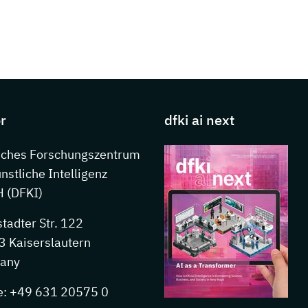
s about DFKI
r
dfki ai next
sches Forschungszentrum
ünstliche Intelligenz
 (DFKI)
stadter Str. 122
 Kaiserslautern
any
e: +49 631 20575 0