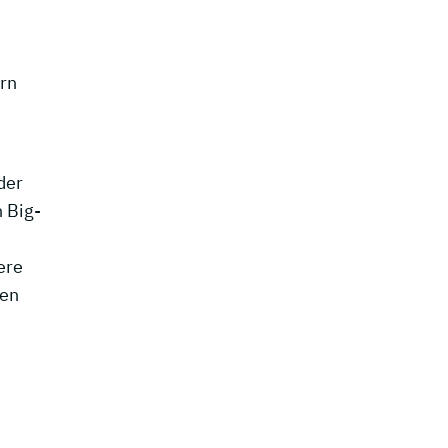
rn
der
 Big-
ere
ten