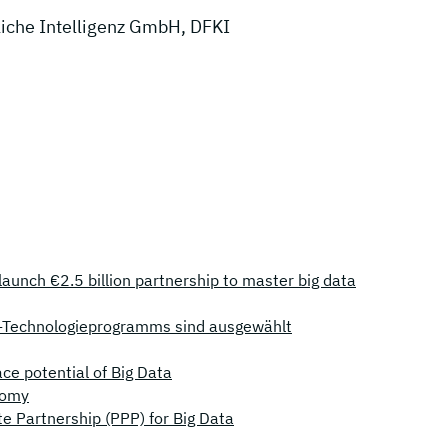
iche Intelligenz GmbH, DFKI
unch €2.5 billion partnership to master big data
i-Technologieprogramms sind ausgewählt
e potential of Big Data
nomy
te Partnership (PPP) for Big Data