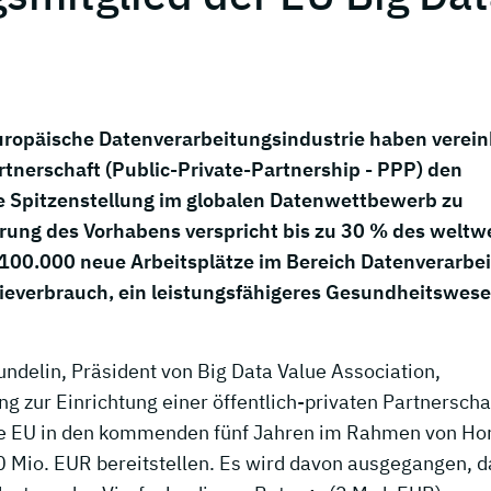
ropäische Datenverarbeitungsindustrie haben verein
rtnerschaft (Public-Private-Partnership - PPP) den
e Spitzenstellung im globalen Datenwettbewerb zu
hrung des Vorhabens verspricht bis zu 30 % des weltw
 100.000 neue Arbeitsplätze im Bereich Datenverarbe
gieverbrauch, ein leistungsfähigeres Gesundheitswes
delin, Präsident von Big Data Value Association,
g zur Einrichtung einer öffentlich-privaten Partnerscha
 die EU in den kommenden fünf Jahren im Rahmen von Ho
0 Mio. EUR bereitstellen. Es wird davon ausgegangen, d