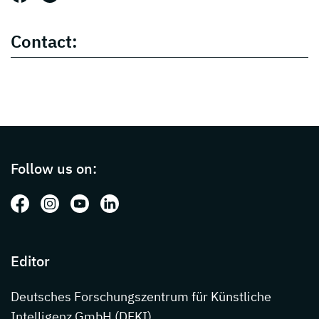
Contact:
Page footer with additional informations ab
Follow us on:
Follow us on: Facebook
Follow us on: Instagram
Follow us on: Youtube
Follow us on: LinkedIn
Editor
Deutsches Forschungszentrum für Künstliche
Intelligenz GmbH (DFKI)