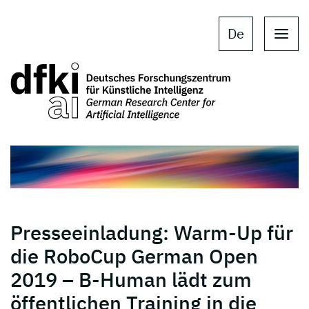
Skip to main content
Skip to main navigation
De
Presseeinladung: Warm-Up für
die RoboCup German Open
2019 – B-Human lädt zum
öffentlichen Training in die