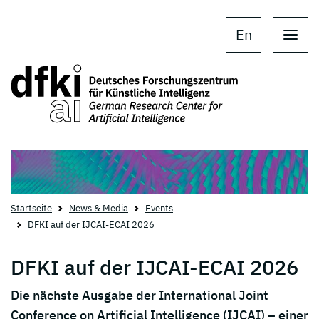
Skip to main content
Skip to main navigation
En
Startseite
News & Media
Events
DFKI auf der IJCAI-ECAI 2026
DFKI auf der IJCAI-ECAI 2026
Die nächste Ausgabe der International Joint
Conference on Artificial Intelligence (IJCAI) – einer