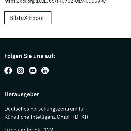
https://doi.org/10.1365/s40702-019-00559-w
BibTeX Export
Page footer with additional informations ab
Folgen Sie uns auf:
Folgen Sie uns auf: Facebook
Folgen Sie uns auf: Instagram
Folgen Sie uns auf: Youtube
Folgen Sie uns auf: LinkedIn
Herausgeber
Deutsches Forschungszentrum für
Künstliche Intelligenz GmbH (DFKI)
Trippstadter Str. 122