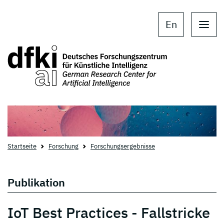
Skip to main content
Skip to main navigation
En
Startseite
Forschung
Forschungsergebnisse
Publikation
IoT Best Practices - Fallstricke