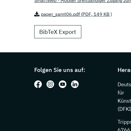
SmartWeb - Mobiler breitbandiger Zugang z
paper_samt06.pdf (
PDF
, 149 KB )
BibTeX Export
Page footer with additional information
Folgen Sie uns auf:
Hera
Folgen Sie uns auf: Facebook
Folgen Sie uns auf: Instagram
Folgen Sie uns auf: Youtube
Folgen Sie uns auf: Li
Deut
für
Künst
(DFKI
Tripp
67663