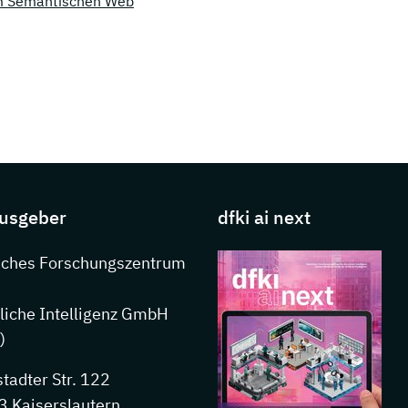
um Semantischen Web
s about DFKI
usgeber
dfki ai next
nkedIn
sches Forschungszentrum
liche Intelligenz GmbH
)
stadter Str. 122
 Kaiserslautern