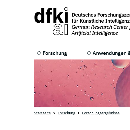
Skip to main content
Skip to main navigation
Forschung
Anwendungen &
Startseite
Forschung
Forschungsergebnisse