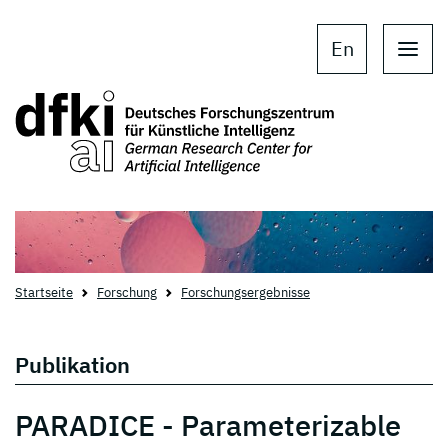
Skip to main content
Skip to main navigation
En
Startseite
Forschung
Forschungsergebnisse
Publikation
PARADICE - Parameterizable