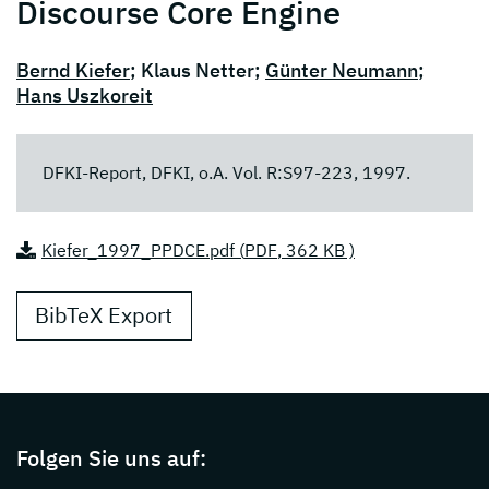
Discourse Core Engine
Bernd Kiefer
; Klaus Netter;
Günter Neumann
;
Hans Uszkoreit
DFKI-Report, DFKI, o.A. Vol. R:S97-223, 1997.
Kiefer_1997_PPDCE.pdf (
PDF
, 362 KB )
BibTeX Export
Page footer with additional informations ab
Folgen Sie uns auf: