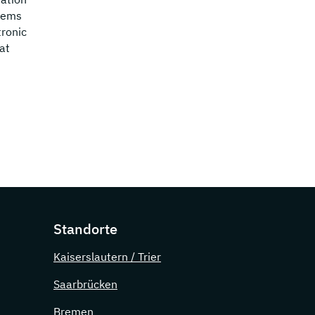
stems
tronic
at
Standorte
Kaiserslautern / Trier
Saarbrücken
Bremen