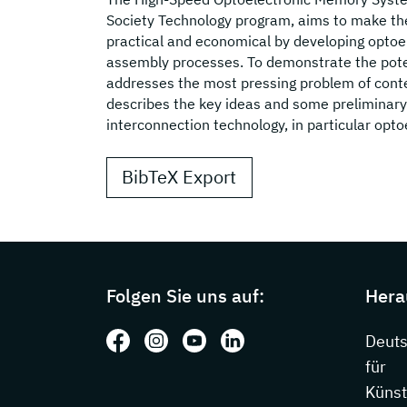
Society Technology program, aims to make the
practical and economical by developing optoe
assembly processes. To demonstrate the pote
addresses the most pressing problem of cont
describes the key ideas and some preliminary 
interconnection technology, in particular opto
BibTeX Export
Page footer with additional information
Folgen Sie uns auf:
Hera
Folgen Sie uns auf: Facebook
Folgen Sie uns auf: Instagram
Folgen Sie uns auf: Youtube
Folgen Sie uns auf: Li
Deut
für
Künst