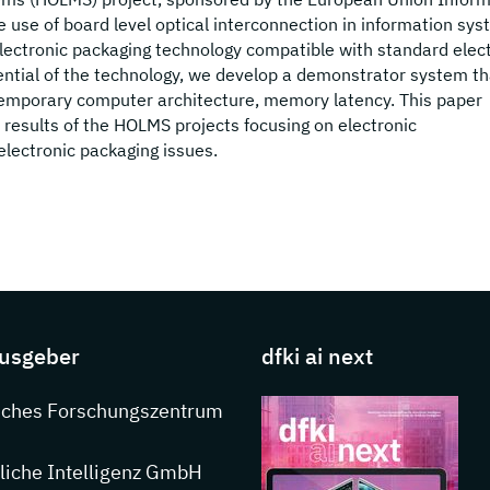
 use of board level optical interconnection in information sy
lectronic packaging technology compatible with standard elec
ntial of the technology, we develop a demonstrator system th
emporary computer architecture, memory latency. This paper
results of the HOLMS projects focusing on electronic
electronic packaging issues.
s about DFKI
usgeber
dfki ai next
nkedIn
sches Forschungszentrum
liche Intelligenz GmbH