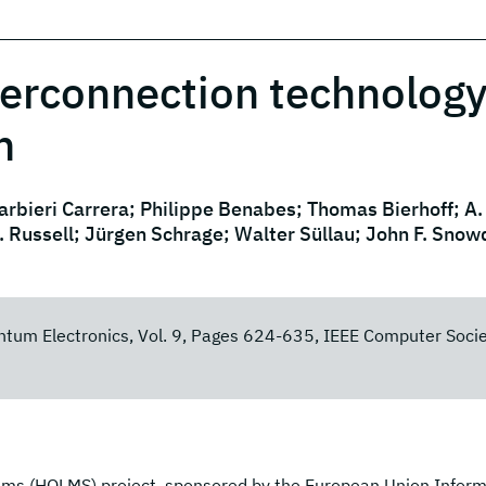
terconnection technology
m
arbieri Carrera; Philippe Benabes; Thomas Bierhoff; A.
 Russell; Jürgen Schrage; Walter Süllau; John F. Snow
antum Electronics, Vol. 9, Pages 624-635, IEEE Computer Socie
ms (HOLMS) project, sponsored by the European Union Inform