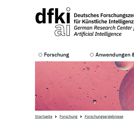
Skip to main content
Skip to main navigation
Forschung
Anwendungen &
Startseite
Forschung
Forschungsergebnisse