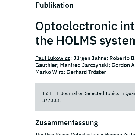
Publikation
Optoelectronic in
the HOLMS syste
Paul Lukowicz
; Jürgen Jahns; Roberto B
Gauthier; Manfred Jarczynski; Gordon A.
Marko Wirz; Gerhard Tröster
In: IEEE Journal on Selected Topics in Qu
3/2003.
Zusammenfassung
The High-Speed Optoelectronic Memory Syste