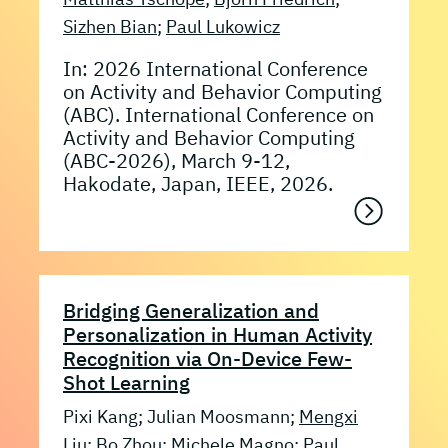
Sizhen Bian
;
Paul Lukowicz
In: 2026 International Conference
on Activity and Behavior Computing
(ABC). International Conference on
Activity and Behavior Computing
(ABC-2026), March 9-12,
Hakodate, Japan, IEEE, 2026.
Bridging Generalization and
Personalization in Human Activity
Recognition via On-Device Few-
Shot Learning
Pixi Kang; Julian Moosmann;
Mengxi
Liu
;
Bo Zhou
; Michele Magno;
Paul