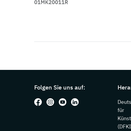
01MK20011R
Page footer with additional information
Folgen Sie uns auf:
Hera
Folgen Sie uns auf: Facebook
Folgen Sie uns auf: Instagram
Folgen Sie uns auf: Youtube
Folgen Sie uns auf: Li
Deut
für
Künst
(DFKI