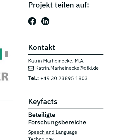
Projekt teilen auf:
Beitrag teilen auf: Facebook
Beitrag teilen auf: LinkedIn
Kontakt
Katrin Marheinecke, M.A.
Katrin.Marheinecke@dfki.de
Tel.:
+49 30 23895 1803
Keyfacts
Beteiligte
Forschungsbereiche
Speech and Language
Technology