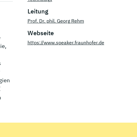
Leitung
Prof. Dr. phil. Georg Rehm
Webseite
e
https://www.speaker.fraunhofer.de
ie,
s
r
gien
I
n