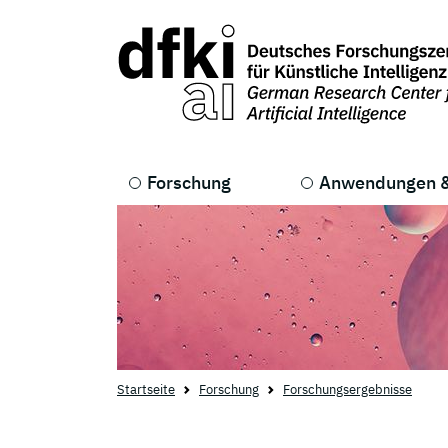
Skip to main content
Skip to main navigation
Forschung
Anwendungen &
Startseite
Forschung
Forschungsergebnisse