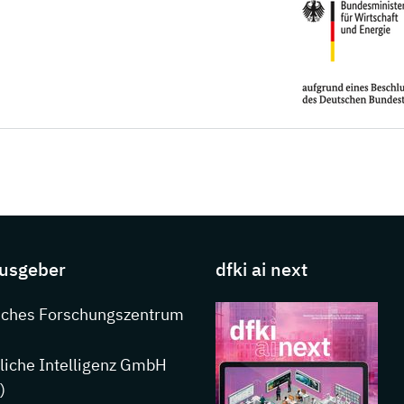
s about DFKI
usgeber
dfki ai next
nkedIn
sches Forschungszentrum
liche Intelligenz GmbH
)