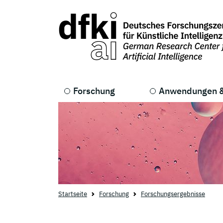
Skip to main content
Skip to main navigation
Forschung
Anwendungen &
Startseite
Forschung
Forschungsergebnisse