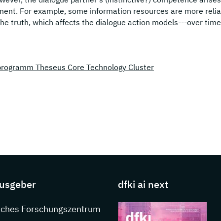
ment. For example, some information resources are more relia
he truth, which affects the dialogue action models---over time
rogramm Theseus Core Technology Cluster
s about DFKI
usgeber
dfki ai next
nkedIn
sches Forschungszentrum