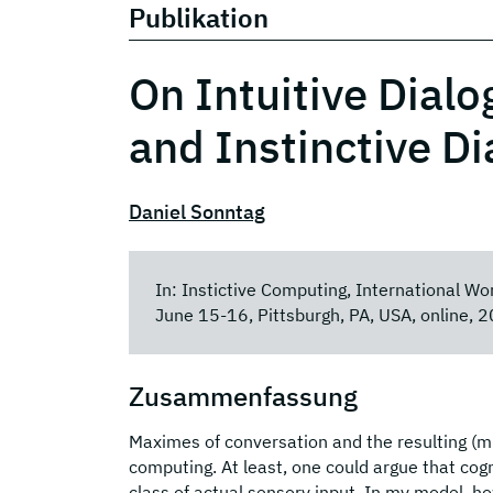
Publikation
On Intuitive Dia
and Instinctive Di
Daniel Sonntag
In: Instictive Computing, International W
June 15-16, Pittsburgh, PA, USA, online, 
Zusammenfassung
Maximes of conversation and the resulting (mu
computing. At least, one could argue that cog
class of actual sensory input. In my model, h