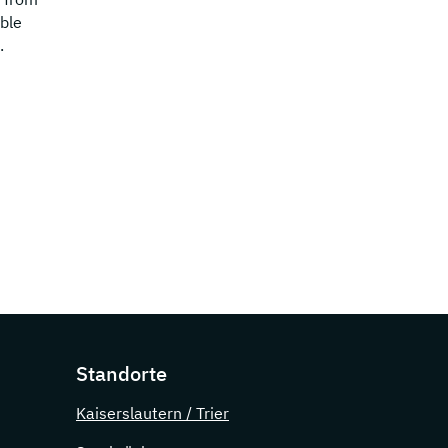
ble
.
Standorte
Kaiserslautern / Trier