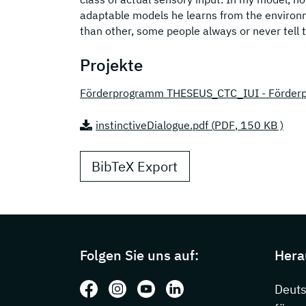
adaptable models he learns from the environ
than other, some people always or never tell t
Projekte
Förderprogramm THESEUS_CTC_IUI - Förderp
instinctiveDialogue.pdf (
PDF
, 150 KB )
BibTeX Export
Page footer with additional information
Folgen Sie uns auf:
Hera
Folgen Sie uns auf: Facebook
Folgen Sie uns auf: Instagram
Folgen Sie uns auf: Youtube
Folgen Sie uns auf: Li
Deut