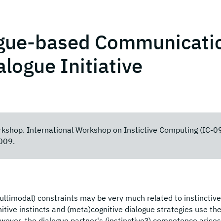
logue-based Communicati
alogue Initiative
orkshop. International Workshop on Instictive Computing (IC-09
2009.
ltimodal) constraints may be very much related to instinctive
nitive instincts and (meta)cognitive dialogue strategies use t
owever, the dialogue partner's (instinctive?) competence arise