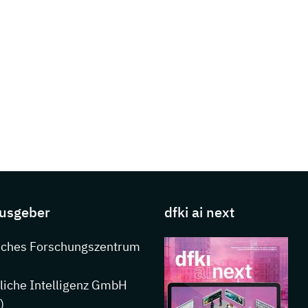
s about DFKI
usgeber
dfki ai next
nkedIn
sches Forschungszentrum
liche Intelligenz GmbH
)