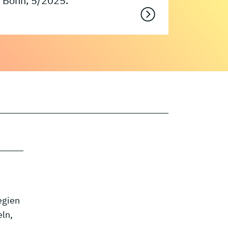
Bonn, 5/2025.
egien
eln,