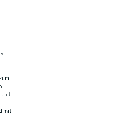
er
 zum
n
t und
n
d mit