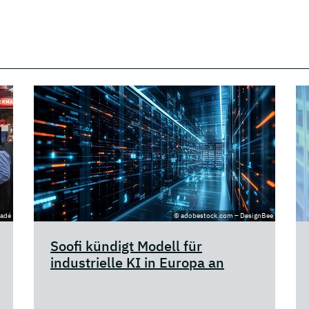
cadé
© adobestock.com – DesignBee
Soofi kündigt Modell für
industrielle KI in Europa an