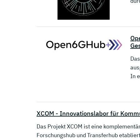
dur
Ope
Ges
Das
aus
In 
XCOM - Innovationslabor für Kommu
Das Projekt XCOM ist eine komplementär
Forschungshub und Transferhub etabliert