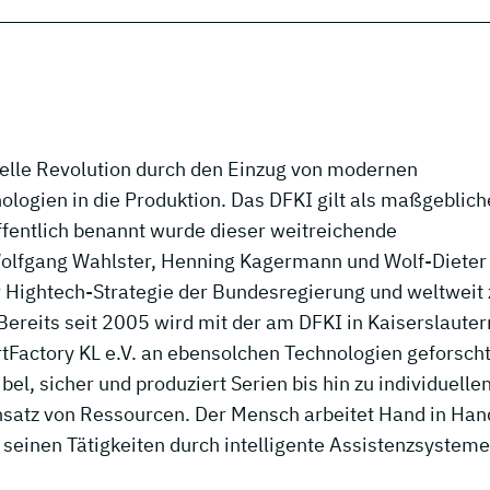
rielle Revolution durch den Einzug von modernen
ogien in die Produktion. Das DFKI gilt als maßgeblich
fentlich benannt wurde dieser weitreichende
lfgang Wahlster, Henning Kagermann und Wolf-Dieter
 Hightech-Strategie der Bundesregierung und weltweit
Bereits seit 2005 wird mit der am DFKI in Kaiserslauter
tFactory KL e.V. an ebensolchen Technologien geforsch
ibel, sicher und produziert Serien bis hin zu individuelle
nsatz von Ressourcen. Der Mensch arbeitet Hand in Han
 seinen Tätigkeiten durch intelligente Assistenzsysteme