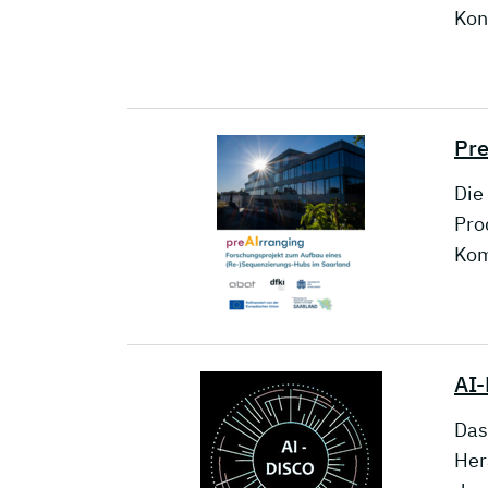
Kon
Pre
Die
Pro
Kom
AI-
Das
Her