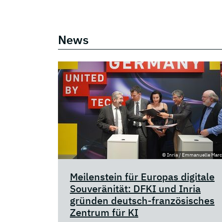
News
© Inria / Emmanuelle Mar
Meilenstein für Europas digitale
Souveränität: DFKI und Inria
gründen deutsch-französisches
Zentrum für KI