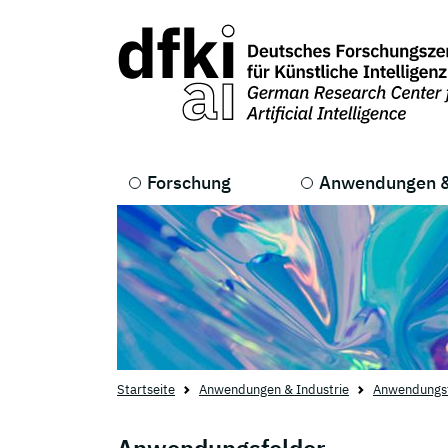
Skip to main content
Skip to main navigation
Forschung
Anwendungen &
Startseite
Anwendungen & Industrie
Anwendungsf