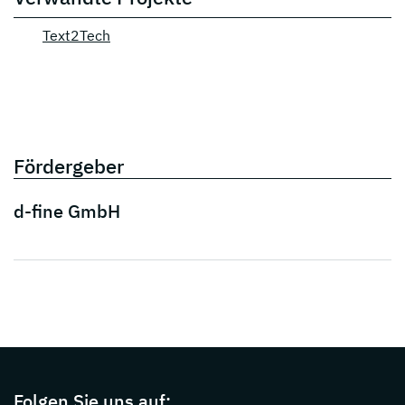
Text2Tech
Fördergeber
d-fine GmbH
Page footer with additional informations ab
Folgen Sie uns auf: