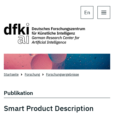
Skip to main content
Skip to main navigation
En
Startseite
Forschung
Forschungsergebnisse
Publikation
Smart Product Description