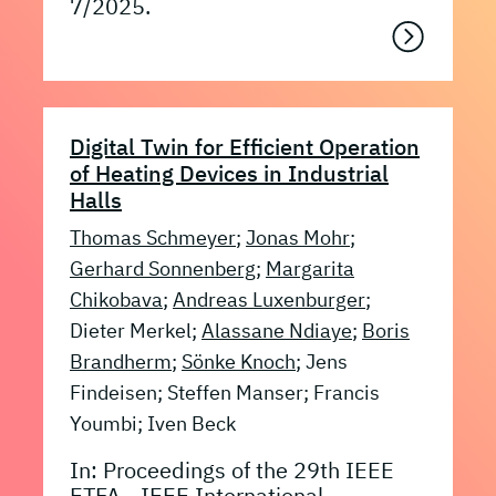
7/2025.
Digital Twin for Efficient Operation
of Heating Devices in Industrial
Halls
Thomas Schmeyer
;
Jonas Mohr
;
Gerhard Sonnenberg
;
Margarita
Chikobava
;
Andreas Luxenburger
;
Dieter Merkel;
Alassane Ndiaye
;
Boris
Brandherm
;
Sönke Knoch
; Jens
Findeisen; Steffen Manser; Francis
Youmbi; Iven Beck
In: Proceedings of the 29th IEEE
ETFA - IEEE International