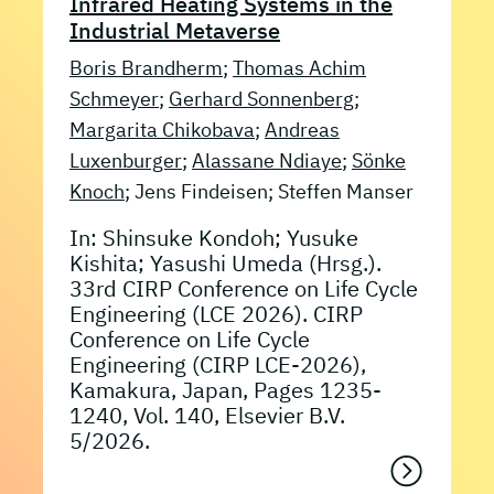
Infrared Heating Systems in the
Industrial Metaverse
Boris Brandherm
;
Thomas Achim
Schmeyer
;
Gerhard Sonnenberg
;
Margarita Chikobava
;
Andreas
Luxenburger
;
Alassane Ndiaye
;
Sönke
Knoch
; Jens Findeisen; Steffen Manser
In: Shinsuke Kondoh; Yusuke
Kishita; Yasushi Umeda (Hrsg.).
33rd CIRP Conference on Life Cycle
Engineering (LCE 2026). CIRP
Conference on Life Cycle
Engineering (CIRP LCE-2026),
Kamakura, Japan, Pages 1235-
1240, Vol. 140, Elsevier B.V.
5/2026.