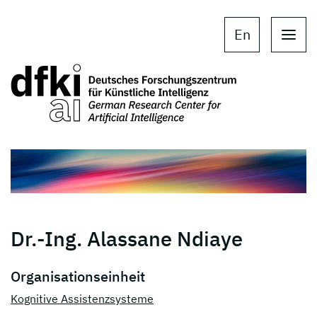
Skip to main content
Skip to main navigation
En
Dr.-Ing. Alassane Ndiaye
Organisationseinheit
Kognitive Assistenzsysteme