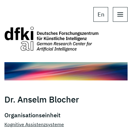
Skip to main content
Skip to main navigation
En
Dr. Anselm Blocher
Organisationseinheit
Kognitive Assistenzsysteme