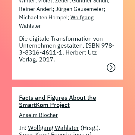
Winter; Violett Zeller; Günther Schuh;
Reiner Anderl; Jürgen Gausemeier;
Michael ten Hompel;
Wolfgang
Wahlster
Die digitale Transformation von
Unternehmen gestalten, ISBN 978-
3-8316-4611-1, Herbert Utz
Verlag, 2017.
Facts and Figures About the
SmartKom Project
Anselm Blocher
In:
Wolfgang Wahlster
(Hrsg.).
SmartKom: Foundations of