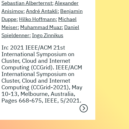
Sebastian Alberternst
;
Alexander
Anisimov
;
André Antakli
;
Benjamin
Duppe
;
Hilko Hoffmann
;
Michael
Meiser
;
Muhammad Muaz
;
Daniel
Spieldenner
;
Ingo Zinnikus
In: 2021 IEEE/ACM 21st
International Symposium on
Cluster, Cloud and Internet
Computing (CCGrid). IEEE/ACM
International Symposium on
Cluster, Cloud and Internet
Computing (CCGrid-2021), May
10-13, Melbourne, Australia,
Pages 668-675, IEEE, 5/2021.