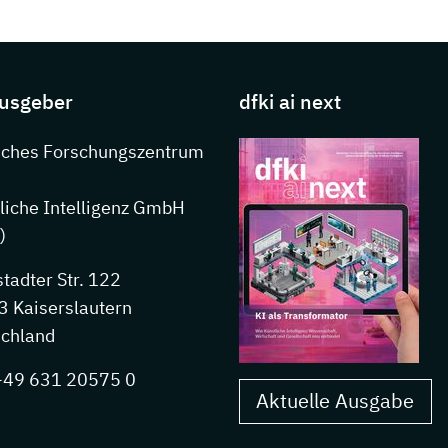
s about DFKI
usgeber
dfki ai next
nkedIn
sches Forschungszentrum
liche Intelligenz GmbH
)
stadter Str. 122
 Kaiserslautern
chland
 +49 631 20575 0
Aktuelle Ausgabe