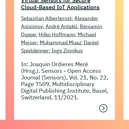
Virtual Sensors for Secure
Cloud-Based IoT Applications
Sebastian Alberternst
;
Alexander
Anisimov
;
André Antakli
;
Benjamin
Duppe
;
Hilko Hoffmann
;
Michael
Meiser
;
Muhammad Muaz
;
Daniel
Spieldenner
;
Ingo Zinnikus
In: Joaquin Ordieres Meré
(Hrsg.). Sensors - Open Access
Journal (Sensors), Vol. 21, No. 22,
Page 7509, Multidisciplinary
Digital Publishing Institute, Basel,
Switzerland, 11/2021.