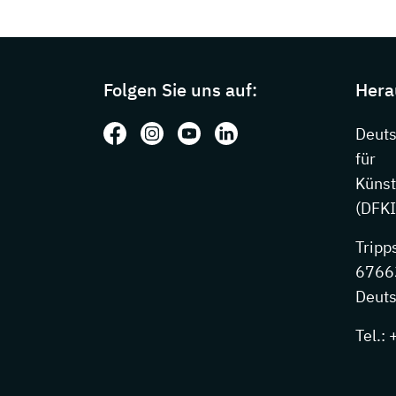
Page footer with additional information
Folgen Sie uns auf:
Hera
Folgen Sie uns auf: Facebook
Folgen Sie uns auf: Instagram
Folgen Sie uns auf: Youtube
Folgen Sie uns auf: Li
Deut
für
Künst
(DFKI
Tripp
67663
Deuts
Tel.: