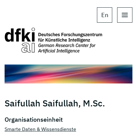
Skip to main content
Skip to main navigation
En
Saifullah Saifullah, M.Sc.
Organisationseinheit
Smarte Daten & Wissensdienste