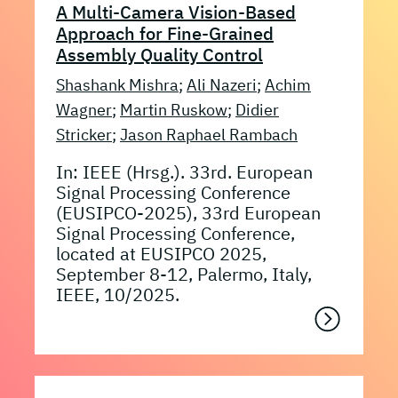
A Multi-Camera Vision-Based
Approach for Fine-Grained
Assembly Quality Control
Shashank Mishra
;
Ali Nazeri
;
Achim
Wagner
;
Martin Ruskow
;
Didier
Stricker
;
Jason Raphael Rambach
In: IEEE (Hrsg.). 33rd. European
Signal Processing Conference
(EUSIPCO-2025), 33rd European
Signal Processing Conference,
located at EUSIPCO 2025,
September 8-12, Palermo, Italy,
IEEE, 10/2025.