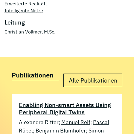
Erweiterte Realität
,
Intelligente Netze
Leitung
Christian Vollmer, M.Sc.
Publikationen
Alle Publikationen
Enabling Non-smart Assets Using
Peripheral Digital Twins
Alexandra Ritter;
Manuel Reif
;
Pascal
Rübel
;
Benjamin Blumhofer
;
Simon