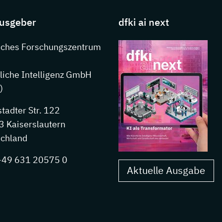
usgeber
dfki ai next
nkedIn
sches Forschungszentrum
liche Intelligenz GmbH
)
stadter Str. 122
 Kaiserslautern
chland
 +49 631 20575 0
Aktuelle Ausgabe