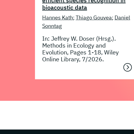
efficient species recognition in
bioacoustic data
Hannes Kath
;
Thiago Gouvea
;
Daniel
Sonntag
In: Jeffrey W. Doser (Hrsg.).
Methods in Ecology and
Evolution, Pages 1-18, Wiley
Online Library, 7/2026.
Page footer with additional information