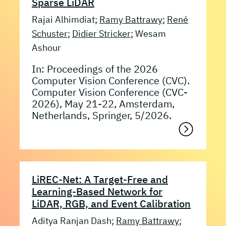
Sparse LiDAR
Rajai Alhimdiat;
Ramy Battrawy
;
René
Schuster
;
Didier Stricker
; Wesam
Ashour
In: Proceedings of the 2026
Computer Vision Conference (CVC).
Computer Vision Conference (CVC-
2026), May 21-22, Amsterdam,
Netherlands, Springer, 5/2026.
LiREC-Net: A Target-Free and
Learning-Based Network for
LiDAR, RGB, and Event Calibration
Aditya Ranjan Dash;
Ramy Battrawy
;